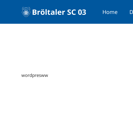
Home
D
wordpresww