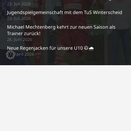
23. Juli 2026
Jugendspielgemeinschaft mit dem TuS Winterscheid
23. Juli 2026
Michael Mechtenberg kehrt zur neuen Saison als
Trainer zurück!
26. Juni 2026
Neue Regenjacken für unsere U10 🧥🌧️
17. April 2026
Kontakt
j.schrewe@bsc-03.de
+49 2295/2487
Im Gierenfeld 5a, 53809 Ruppichteroth