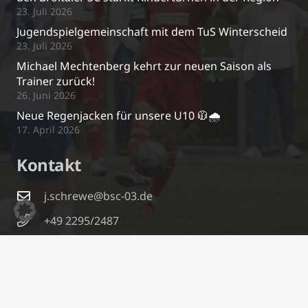
23. Juli 2026
Jugendspielgemeinschaft mit dem TuS Winterscheid
23. Juli 2026
Michael Mechtenberg kehrt zur neuen Saison als
Trainer zurück!
26. Juni 2026
Neue Regenjacken für unsere U10 🧥🌧️
17. April 2026
Kontakt
j.schrewe@bsc-03.de
+49 2295/2487
Im Gierenfeld 5a, 53809 Ruppichteroth