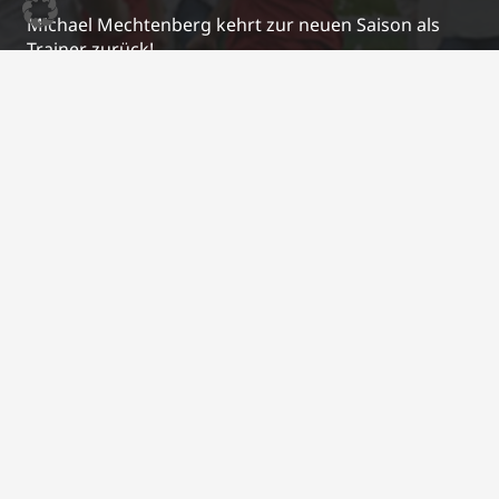
Michael Mechtenberg kehrt zur neuen Saison als
Trainer zurück!
26. Juni 2026
Neue Regenjacken für unsere U10 🧥🌧️
17. April 2026
Kontakt
j.schrewe@bsc-03.de
+49 2295/2487
Im Gierenfeld 5a, 53809 Ruppichteroth