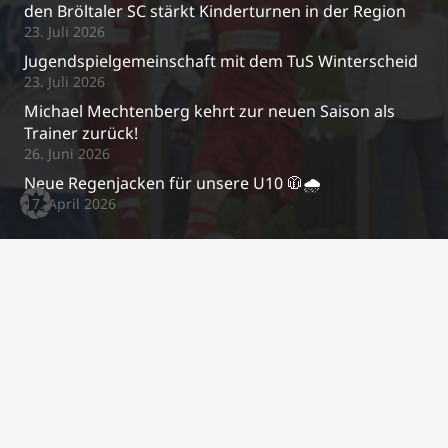
den Bröltaler SC stärkt Kinderturnen in der Region
23. Juli 2026
Jugendspielgemeinschaft mit dem TuS Winterscheid
23. Juli 2026
Michael Mechtenberg kehrt zur neuen Saison als
Trainer zurück!
26. Juni 2026
Neue Regenjacken für unsere U10 🧥🌧️
17. April 2026
Kontakt
j.schrewe@bsc-03.de
+49 2295/2487
Im Gierenfeld 5a, 53809 Ruppichteroth