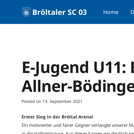
Home
D
E-Jugend U11: B
Allner-Bödinge
Posted on
13. September 2021
Erster Sieg in der Bröltal Arena!
Ein motivierter und fairer Gegner verlangte unserer Ma
in die Halbzeitpause. Aus dieser kamen wir deutlich b