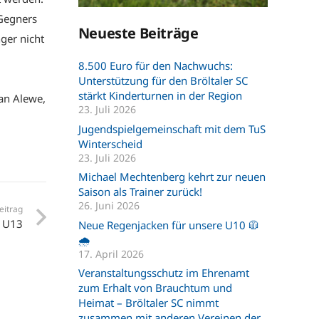
 Gegners
Neueste Beiträge
ger nicht
8.500 Euro für den Nachwuchs:
Unterstützung für den Bröltaler SC
stärkt Kinderturnen in der Region
zan Alewe,
23. Juli 2026
Jugendspielgemeinschaft mit dem TuS
Winterscheid
23. Juli 2026
Michael Mechtenberg kehrt zur neuen
Saison als Trainer zurück!
26. Juni 2026
eitrag
d U13
Neue Regenjacken für unsere U10 🧥
🌧️
17. April 2026
Veranstaltungsschutz im Ehrenamt
zum Erhalt von Brauchtum und
Heimat – Bröltaler SC nimmt
zusammen mit anderen Vereinen der