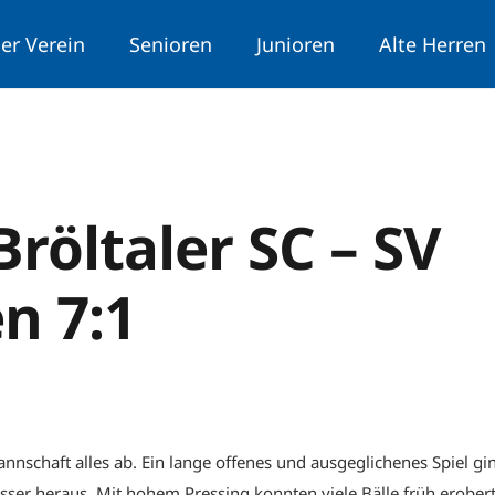
er Verein
Senioren
Junioren
Alte Herren
röltaler SC – SV
n 7:1
nnschaft alles ab. Ein lange offenes und ausgeglichenes Spiel gin
esser heraus. Mit hohem Pressing konnten viele Bälle früh erober