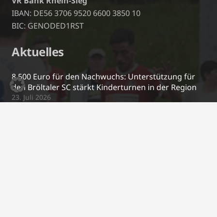
VR Bank Rhein-Sieg
IBAN: DE56 3706 9520 6600 3850 10
BIC: GENODED1RST
Aktuelles
8.500 Euro für den Nachwuchs: Unterstützung für
den Bröltaler SC stärkt Kinderturnen in der Region
23. Juli 2026
Jugendspielgemeinschaft mit dem TuS Winterscheid
23. Juli 2026
Michael Mechtenberg kehrt zur neuen Saison als
Trainer zurück!
26. Juni 2026
Neue Regenjacken für unsere U10 🧥🌧️
17. April 2026
Kontakt