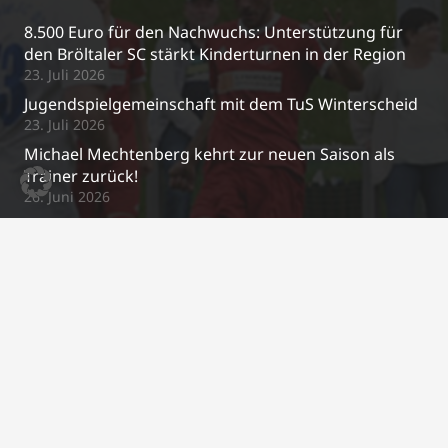
8.500 Euro für den Nachwuchs: Unterstützung für
den Bröltaler SC stärkt Kinderturnen in der Region
23. Juli 2026
Jugendspielgemeinschaft mit dem TuS Winterscheid
23. Juli 2026
Michael Mechtenberg kehrt zur neuen Saison als
Trainer zurück!
26. Juni 2026
Neue Regenjacken für unsere U10 🧥🌧️
17. April 2026
Kontakt
j.schrewe@bsc-03.de
+49 2295/2487
Im Gierenfeld 5a, 53809 Ruppichteroth