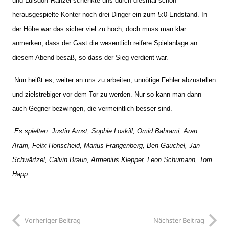
und Lülsdorf-Ranzel schenkte uns durch diesmal schön
herausgespielte Konter noch drei Dinger ein zum 5:0-Endstand. In
der Höhe war das sicher viel zu hoch, doch muss man klar
anmerken, dass der Gast die wesentlich reifere Spielanlage an
diesem Abend besaß, so dass der Sieg verdient war.
Nun heißt es, weiter an uns zu arbeiten, unnötige Fehler abzustellen
und zielstrebiger vor dem Tor zu werden. Nur so kann man dann
auch Gegner bezwingen, die vermeintlich besser sind.
Es spielten:
Justin Arnst, Sophie Loskill, Omid Bahrami, Aran
Aram, Felix Honscheid, Marius Frangenberg, Ben Gauchel, Jan
Schwärtzel, Calvin Braun, Armenius Klepper, Leon Schumann, Tom
Happ
Vorheriger Beitrag
Nächster Beitrag