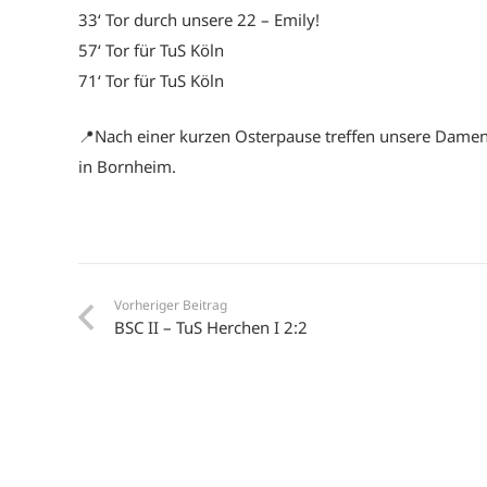
33‘ Tor durch unsere 22 – Emily!
57‘ Tor für TuS Köln
71‘ Tor für TuS Köln
📍Nach einer kurzen Osterpause treffen unsere Damen
in Bornheim.
Vorheriger Beitrag
BSC II – TuS Herchen I 2:2