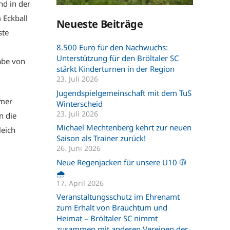
nd in der
 Eckball
Neueste Beiträge
ste
8.500 Euro für den Nachwuchs:
Unterstützung für den Bröltaler SC
abe von
stärkt Kinderturnen in der Region
23. Juli 2026
Jugendspielgemeinschaft mit dem TuS
mmer
Winterscheid
23. Juli 2026
n die
Michael Mechtenberg kehrt zur neuen
leich
Saison als Trainer zurück!
26. Juni 2026
Neue Regenjacken für unsere U10 🧥
🌧️
17. April 2026
Veranstaltungsschutz im Ehrenamt
zum Erhalt von Brauchtum und
Heimat – Bröltaler SC nimmt
zusammen mit anderen Vereinen der