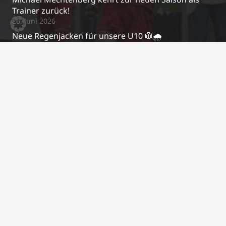
Trainer zurück!
26. Juni 2026
Neue Regenjacken für unsere U10 🧥🌧️
17. April 2026
Kontakt
j.schrewe@bsc-03.de
+49 2295/2487
Im Gierenfeld 5a, 53809 Ruppichteroth