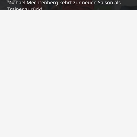
Michael Mechtenberg kehrt zur neuen Saison als
Trainer zurück!
26. Juni 2026
Neue Regenjacken für unsere U10 🧥🌧️
17. April 2026
Kontakt
j.schrewe@bsc-03.de
+49 2295/2487
Im Gierenfeld 5a, 53809 Ruppichteroth