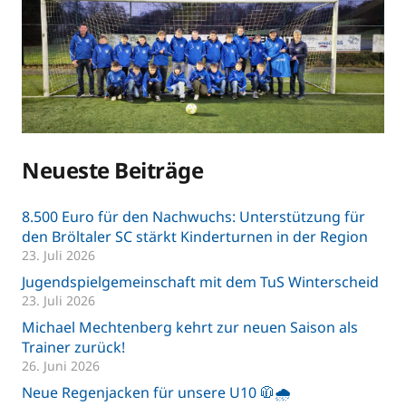
Neueste Beiträge
8.500 Euro für den Nachwuchs: Unterstützung für
den Bröltaler SC stärkt Kinderturnen in der Region
23. Juli 2026
Jugendspielgemeinschaft mit dem TuS Winterscheid
23. Juli 2026
Michael Mechtenberg kehrt zur neuen Saison als
Trainer zurück!
26. Juni 2026
Neue Regenjacken für unsere U10 🧥🌧️