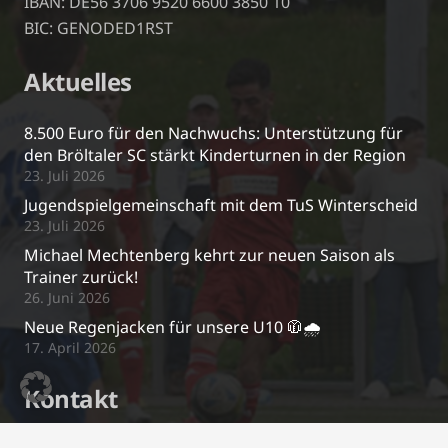
IBAN: DE56 3706 9520 6600 3850 10
BIC: GENODED1RST
Aktuelles
8.500 Euro für den Nachwuchs: Unterstützung für
den Bröltaler SC stärkt Kinderturnen in der Region
23. Juli 2026
Jugendspielgemeinschaft mit dem TuS Winterscheid
23. Juli 2026
Michael Mechtenberg kehrt zur neuen Saison als
Trainer zurück!
26. Juni 2026
Neue Regenjacken für unsere U10 🧥🌧️
17. April 2026
Kontakt
j.schrewe@bsc-03.de