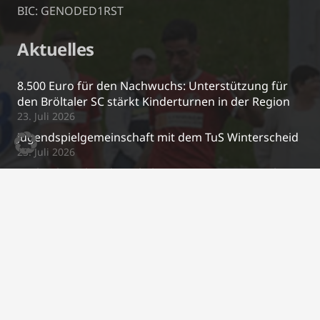
BIC: GENODED1RST
Aktuelles
8.500 Euro für den Nachwuchs: Unterstützung für
den Bröltaler SC stärkt Kinderturnen in der Region
23. Juli 2026
Jugendspielgemeinschaft mit dem TuS Winterscheid
23. Juli 2026
Michael Mechtenberg kehrt zur neuen Saison als
Trainer zurück!
26. Juni 2026
Neue Regenjacken für unsere U10 🧥🌧️
17. April 2026
Kontakt
j.schrewe@bsc-03.de