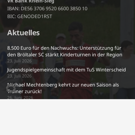
VR Bank Rhein-Sieg
IBAN: DE56 3706 9520 6600 3850 10
BIC: GENODED1RST
Aktuelles
8.500 Euro für den Nachwuchs: Unterstützung für
den Bröltaler SC stärkt Kinderturnen in der Region
23. Juli 2026
Jugendspielgemeinschaft mit dem TuS Winterscheid
23. Juli 2026
Michael Mechtenberg kehrt zur neuen Saison als
Trainer zurück!
26. Juni 2026
Neue Regenjacken für unsere U10 🧥🌧️
17. April 2026
Kontakt