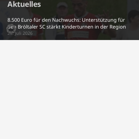
Aktuelles
8.500 Euro für den Nachwuchs: Unterstützung für
den Bröltaler SC stärkt Kinderturnen in der Region
23. Juli 2026
Jugendspielgemeinschaft mit dem TuS Winterscheid
23. Juli 2026
Michael Mechtenberg kehrt zur neuen Saison als
Trainer zurück!
26. Juni 2026
Neue Regenjacken für unsere U10 🧥🌧️
17. April 2026
Kontakt
j.schrewe@bsc-03.de
+49 2295/2487
Im Gierenfeld 5a, 53809 Ruppichteroth