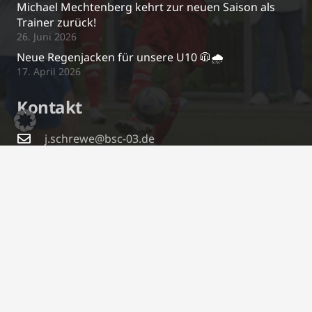
Michael Mechtenberg kehrt zur neuen Saison als
Trainer zurück!
26. Juni 2026
Neue Regenjacken für unsere U10 🧥🌧️
17. April 2026
Kontakt
j.schrewe@bsc-03.de
+49 2295/2487
Im Gierenfeld 5a, 53809 Ruppichteroth