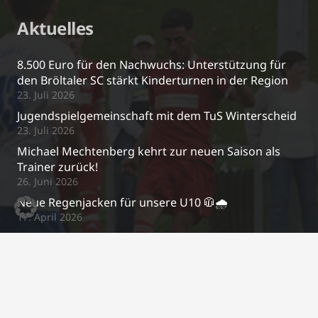
Aktuelles
8.500 Euro für den Nachwuchs: Unterstützung für
den Bröltaler SC stärkt Kinderturnen in der Region
23. Juli 2026
Jugendspielgemeinschaft mit dem TuS Winterscheid
23. Juli 2026
Michael Mechtenberg kehrt zur neuen Saison als
Trainer zurück!
26. Juni 2026
Neue Regenjacken für unsere U10 🧥🌧️
17. April 2026
Kontakt
j.schrewe@bsc-03.de
+49 2295/2487