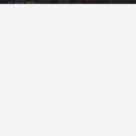
17. April 2026
Kontakt
j.schrewe@bsc-03.de
+49 2295/2487
Im Gierenfeld 5a, 53809 Ruppichteroth
© 2020 Bröltaler SC 03