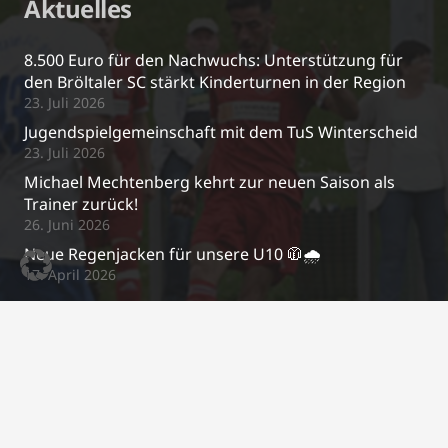
Aktuelles
8.500 Euro für den Nachwuchs: Unterstützung für
den Bröltaler SC stärkt Kinderturnen in der Region
23. Juli 2026
Jugendspielgemeinschaft mit dem TuS Winterscheid
23. Juli 2026
Michael Mechtenberg kehrt zur neuen Saison als
Trainer zurück!
26. Juni 2026
Neue Regenjacken für unsere U10 🧥🌧️
17. April 2026
Kontakt
j.schrewe@bsc-03.de
+49 2295/2487
Im Gierenfeld 5a, 53809 Ruppichteroth