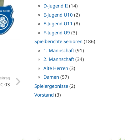
D-Jugend II
(14)
E-Jugend U10
(2)
E-Jugend U11
(8)
F-Jugend U9
(3)
Spielberichte Senioren
(186)
1. Mannschaft
(91)
2. Mannschaft
(34)
Alte Herren
(3)
Damen
(57)
eitrag
SC 03
Spielergebnisse
(2)
Vorstand
(3)